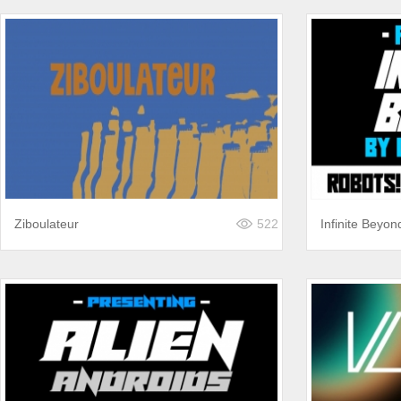
Ziboulateur
522
Infinite Beyon