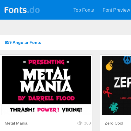
Top Fonts
Font Preview
659 Angular Fonts
Metal Mania
363
Zero Cool