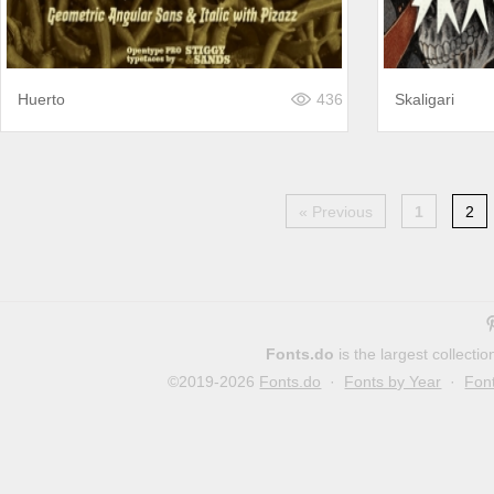
Huerto
436
Skaligari
« Previous
1
2
Fonts.do
is the largest collect
©2019-2026
Fonts.do
·
Fonts by Year
·
Fon