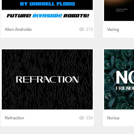
Alien Androids
272
Variog
Refraction
334
Noriza