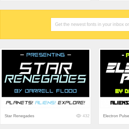
Star Renegades
432
Electron Puls