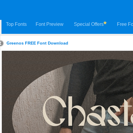
Top Fonts
Font Preview
Special Offers
Free Fo
Greenos FREE Font Download