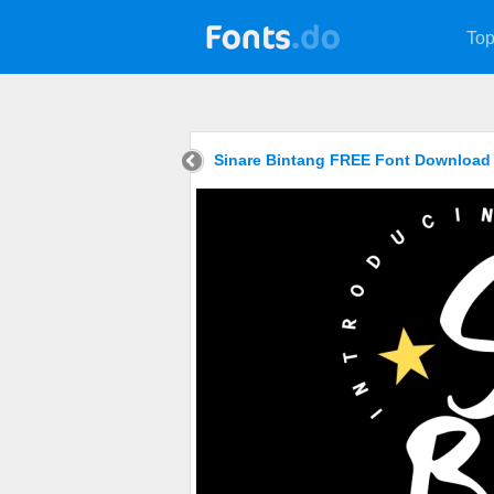
Top
Sinare Bintang FREE Font Download