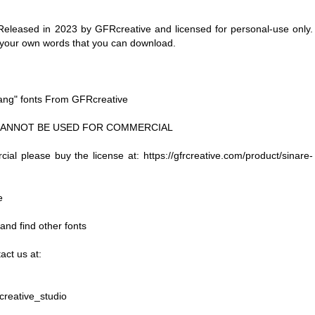
Released in 2023 by GFRcreative and licensed for personal-use only.
 your own words that you can download.
tang" fonts From GFRcreative
USE. CANNOT BE USED FOR COMMERCIAL
cial please buy the license at: https://gfrcreative.com/product/sinare-
e
 and find other fonts
act us at:
creative_studio