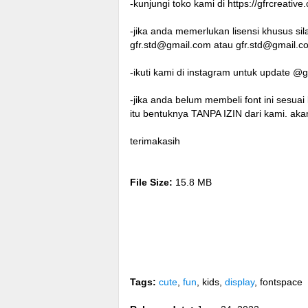
-kunjungi toko kami di https://gfrcreativ
-jika anda memerlukan lisensi khusus sil
gfr.std@gmail.com
atau
gfr.std@gmail.c
-ikuti kami di instagram untuk update @g
-jika anda belum membeli font ini ses
itu bentuknya TANPA IZIN dari kami. 
terimakasih
File Size:
15.8 MB
Tags:
cute
,
fun
, kids,
display
, fontspace