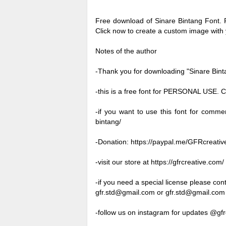
Free download of Sinare Bintang Font. 
Click now to create a custom image with
Notes of the author
-Thank you for downloading "Sinare Bin
-this is a free font for PERSONAL 
-if you want to use this font for commer
bintang/
-Donation: https://paypal.me/GFRcreativ
-visit our store at https://gfrcreative.com/
-if you need a special license please cont
gfr.std@gmail.com
or
gfr.std@gmail.com
-follow us on instagram for updates @gfr