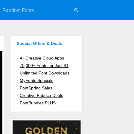
Random Fonts
Special Offers & Deals
·
All Creative Cloud Apps
·
70,000+ Fonts for Just $1
·
Unlimited Font Downloads
·
MyFonts Specials
·
FontSpring Sales
·
Creative Fabrica Deals
·
FontBundles PLUS