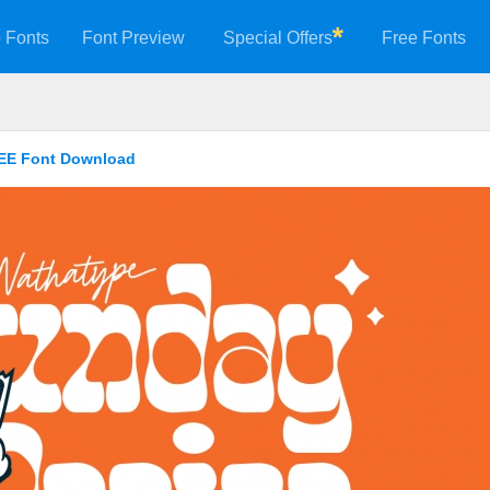
 Fonts
Font Preview
Special Offers
Free Fonts
REE Font Download