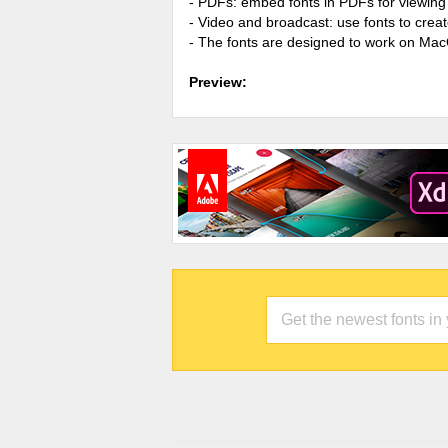
- PDFs: embed fonts in PDFs for viewing 
- Video and broadcast: use fonts to cre
- The fonts are designed to work on Ma
Preview: