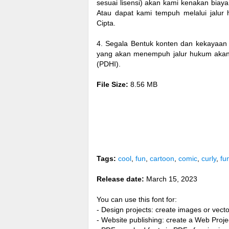
sesuai lisensi) akan kami kenakan biay
Atau dapat kami tempuh melalui jal
Cipta.
4. Segala Bentuk konten dan kekayaan i
yang akan menempuh jalur hukum akan d
(PDHI).
File Size:
8.56 MB
Tags:
cool
,
fun
,
cartoon
,
comic
,
curly
,
fu
Release date:
March 15, 2023
You can use this font for:
- Design projects: create images or vecto
- Website publishing: create a Web Proje