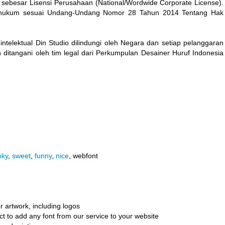
a sebesar Lisensi Perusahaan (National/Wordwide Corporate License).
ur hukum sesuai Undang-Undang Nomor 28 Tahun 2014 Tentang Hak
ntelektual Din Studio dilindungi oleh Negara dan setiap pelanggaran
itangani oleh tim legal dari Perkumpulan Desainer Huruf Indonesia
nky
,
sweet
,
funny
,
nice
, webfont
r artwork, including logos
ct to add any font from our service to your website