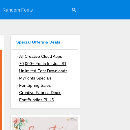
Random Fonts
Special Offers & Deals
·
All Creative Cloud Apps
·
70,000+ Fonts for Just $1
·
Unlimited Font Downloads
·
MyFonts Specials
·
FontSpring Sales
·
Creative Fabrica Deals
·
FontBundles PLUS